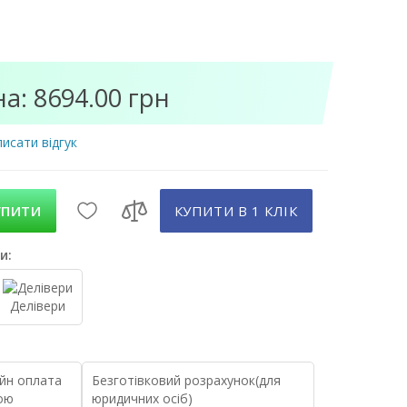
на: 8694.00 грн
исати відгук
УПИТИ
КУПИТИ В 1 КЛIК
и:
Делівери
йн оплата
Безготівковий розрахунок(для
ою
юридичних осіб)