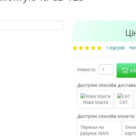
Ці
1 відгуків
Нап
Кількість
К
Доступні способи доставк
Нова пошта
САТ
Доступні способи оплати:
Переказ на
Онла
рахунок IBAN
карт