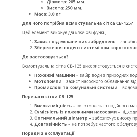
Діаметр
:
205 мм
.
Висота
:
250 мм
.
Маса
:
3,8 кг
.
Для чого потрібна всмоктувальна сітка СВ-125?
Цей елемент виконує дві ключові функції:
Захист від механічних забруднень
– запобіг
Збереження води в системі при короткочас
Де застосовується?
Всмоктувальна сітка СВ-125 використовується в сист
Пожежні машини
– забір води з природних во
Мотопомпи
– захист насосного обладнання від
Промислові та комунальні системи
– водоза
Переваги сітки СВ-125
Висока міцність
– виготовлена з надійного мате
Сумісність із пожежними насосами
– підходи
Оптимальний діаметр
– забезпечує високу пр
Довговічність
– не потребує частого обслугову
Поради з експлуатації