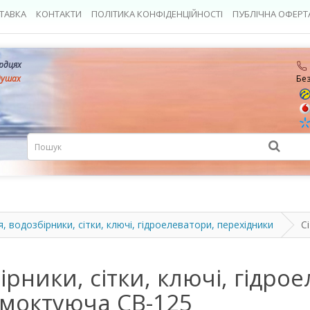
ТАВКА
КОНТАКТИ
ПОЛІТИКА КОНФІДЕНЦІЙНОСТІ
ПУБЛІЧНА ОФЕРТ
ердцях
душах
Бе
 водозбірники, сітки, ключі, гідроелеватори, перехідники
С
рники, сітки, ключі, гідро
всмоктуюча СВ-125