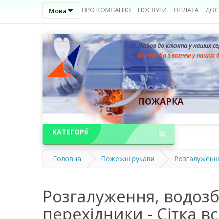
ПРО КОМПАНІЮ
ПОСЛУГИ
ОПЛАТА
ДОС
Мова
Любов до клієнта у наших с
боротьба з вогнем у наших 
ПОЖАРКА
КАТЕГОРІЇ
Головна
Пожежні рукави
Розгалуження,
Розгалуження, водозбі
перехідники - Сітка 