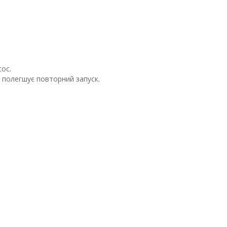
сос.
о полегшує повторний запуск.