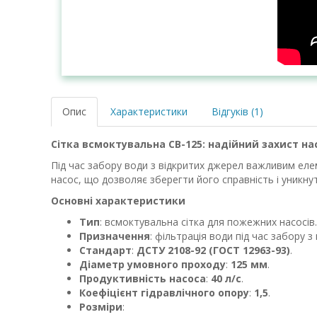
Опис
Характеристики
Відгуків (1)
Сітка всмоктувальна СВ-125: надійний захист н
Під час забору води з відкритих джерел важливим ел
насос, що дозволяє зберегти його справність і уникну
Основні характеристики
Тип
: всмоктувальна сітка для пожежних насосів.
Призначення
: фільтрація води під час забору з
Стандарт
:
ДСТУ 2108-92 (ГОСТ 12963-93)
.
Діаметр умовного проходу
:
125 мм
.
Продуктивність насоса
:
40 л/с
.
Коефіцієнт гідравлічного опору
:
1,5
.
Розміри
: