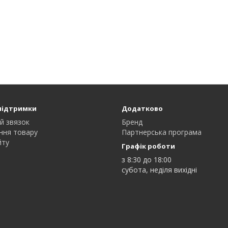
підтримки
Додатково
й звязок
Бренд
ння товару
Партнерська програма
йту
Графік роботи
з 8:30 до 18:00
субота, неділя вихідні