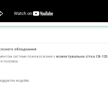
асосного обладнання
ементом системи пожежогасіння є
всмоктувальна сітка СВ-125
ти поломок.
 відкритих водойм.