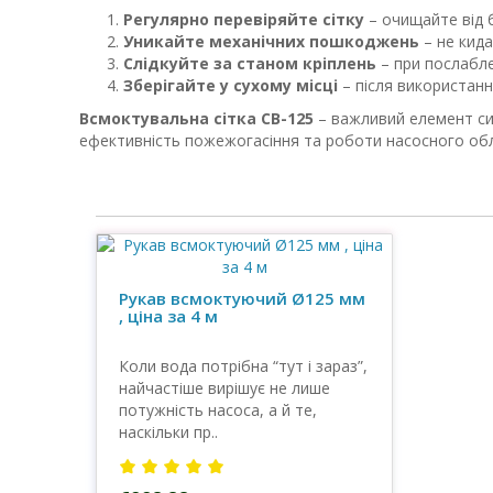
Регулярно перевіряйте сітку
– очищайте від б
Уникайте механічних пошкоджень
– не кида
Слідкуйте за станом кріплень
– при послаблен
Зберігайте у сухому місці
– після використанн
Всмоктувальна сітка СВ-125
– важливий елемент сис
ефективність пожежогасіння та роботи насосного об
Рукав всмоктуючий Ø125 мм
, ціна за 4 м
Коли вода потрібна “тут і зараз”,
найчастіше вирішує не лише
потужність насоса, а й те,
наскільки пр..