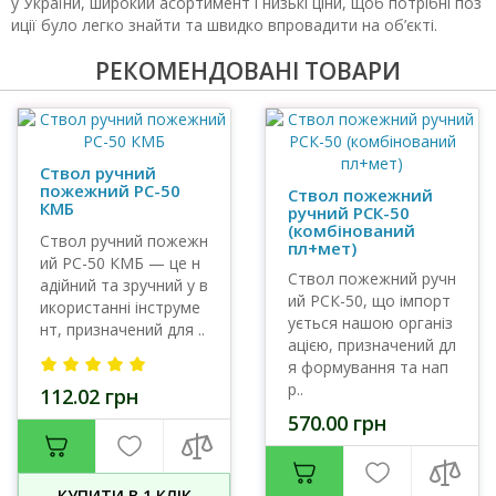
у України, широкий асортимент і низькі ціни, щоб потрібні поз
иції було легко знайти та швидко впровадити на об’єкті.
РЕКОМЕНДОВАНІ ТОВАРИ
Ствол ручний
пожежний РС-50
Ствол пожежний
КМБ
ручний РСК-50
(комбінований
Ствол ручний пожежн
пл+мет)
ий РС-50 КМБ — це н
Ствол пожежний ручн
адійний та зручний у в
ий РСК-50, що імпорт
икористанні інструме
ується нашою організ
нт, призначений для ..
ацією, призначений дл
я формування та нап
р..
112.02 грн
570.00 грн
КУПИТИ В 1 КЛIК