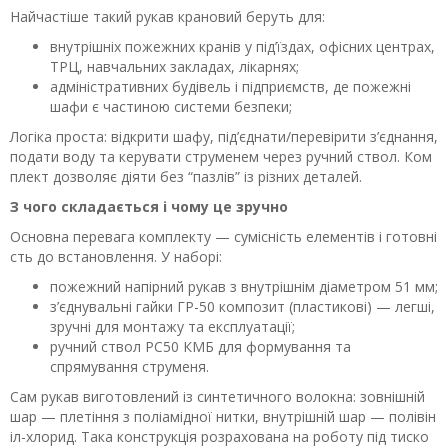
Найчастіше такий рукав крановий беруть для:
внутрішніх пожежних кранів у під’їздах, офісних центрах,
ТРЦ, навчальних закладах, лікарнях;
адміністративних будівель і підприємств, де пожежні
шафи є частиною системи безпеки;
Логіка проста: відкрити шафу, під’єднати/перевірити з’єднання,
подати воду та керувати струменем через ручний ствол. Ком
плект дозволяє діяти без “пазлів” із різних деталей.
З чого складається і чому це зручно
Основна перевага комплекту — сумісність елементів і готовні
сть до встановлення. У наборі:
пожежний напірний рукав з внутрішнім діаметром 51 мм;
з’єднувальні гайки ГР-50 композит (пластикові) — легші,
зручні для монтажу та експлуатації;
ручний ствол РС50 КМБ для формування та
спрямування струменя.
Сам рукав виготовлений із синтетичного волокна: зовнішній
шар — плетіння з поліамідної нитки, внутрішній шар — полівін
іл-хлорид. Така конструкція розрахована на роботу під тиско