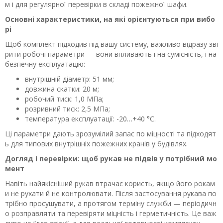
м і для регулярної перевірки в складі пожежної шафи.
Основні характеристики, на які орієнтуються при вибо
рі
Щоб комплект підходив під вашу систему, важливо відразу зві
рити робочі параметри — вони впливають і на сумісність, і на
безпечну експлуатацію:
внутрішній діаметр: 51 мм;
довжина скатки: 20 м;
робочий тиск: 1,0 МПа;
розривний тиск: 2,5 МПа;
температура експлуатації: -20…+40 °C.
Ці параметри дають зрозумілий запас по міцності та підходят
ь для типових внутрішніх пожежних кранів у будівлях.
Догляд і перевірки: щоб рукав не підвів у потрібний мо
мент
Навіть найякісніший рукав втрачає користь, якщо його рокам
и не рухати й не контролювати. Після застосування рукава по
трібно просушувати, а протягом терміну служби — періодичн
о розправляти та перевіряти міцність і герметичність. Це важ