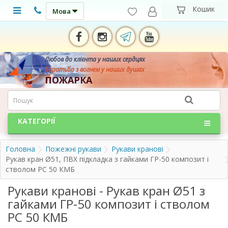
Мова
Любов до клієнта у наших сердцях
боротьба з вогнем у наших душах
ПОЖАРКА
КАТЕГОРІЇ
Головна
Пожежні рукави
Рукави кранові
Рукав кран Ø51, ПВХ підкладка з гайками ГР-50 композит і
стволом РС 50 КМБ
Рукави кранові - Рукав кран Ø51 з
гайками ГР-50 композит і стволом
РС 50 КМБ