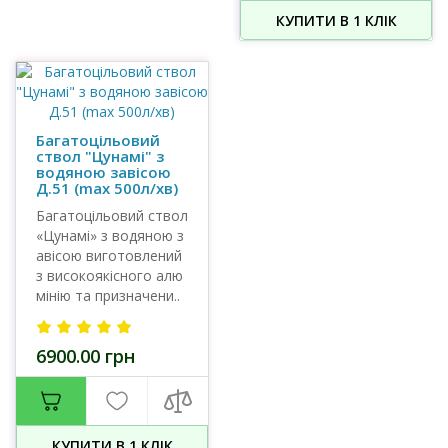
КУПИТИ В 1 КЛIК
Багатоцільовий
ствол "Цунамі" з
водяною завісою
Д.51 (max 500л/хв)
Багатоцільовий ствол
«Цунамі» з водяною з
авісою виготовлений
з високоякісного алю
мінію та призначени..
6900.00 грн
КУПИТИ В 1 КЛIК