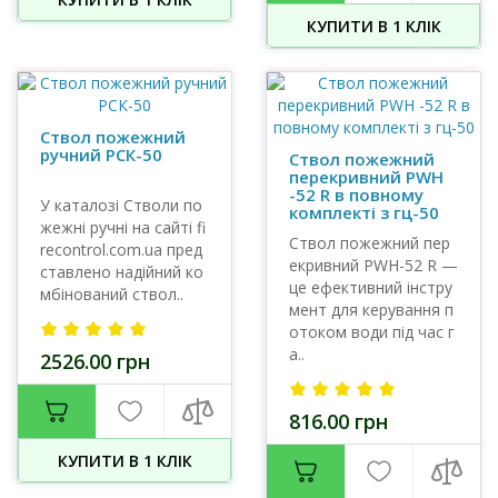
КУПИТИ В 1 КЛIК
Ствол пожежний
ручний РСК-50
Ствол пожежний
перекривний PWH
-52 R в повному
У каталозі Стволи по
комплекті з гц-50
жежні ручні на сайті fi
Ствол пожежний пер
recontrol.com.ua пред
екривний PWH-52 R —
ставлено надійний ко
це ефективний інстру
мбінований ствол..
мент для керування п
отоком води під час г
а..
2526.00 грн
816.00 грн
КУПИТИ В 1 КЛIК