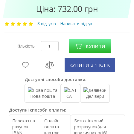
Ціна: 732.00 грн
8 відгуків
Написати відгук
Кількість
КУПИТИ
КУПИТИ В 1 КЛIК
Доступні способи доставки:
Нова пошта
САТ
Делівери
Доступні способи оплати:
Переказ на
Онлайн
Безготівковий
рахунок
оплата
розрахунок(для
IBAN
картою
юридичних осіб)