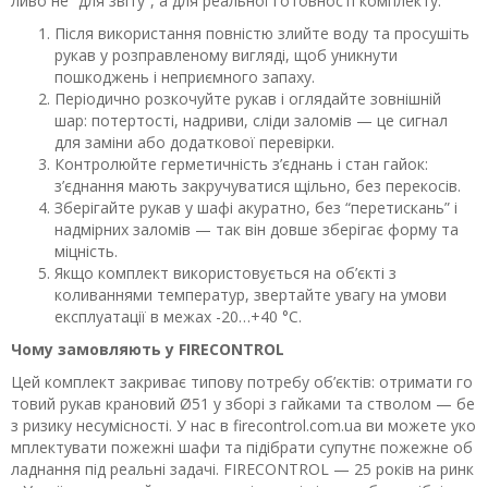
ливо не “для звіту”, а для реальної готовності комплекту.
Після використання повністю злийте воду та просушіть
рукав у розправленому вигляді, щоб уникнути
пошкоджень і неприємного запаху.
Періодично розкочуйте рукав і оглядайте зовнішній
шар: потертості, надриви, сліди заломів — це сигнал
для заміни або додаткової перевірки.
Контролюйте герметичність з’єднань і стан гайок:
з’єднання мають закручуватися щільно, без перекосів.
Зберігайте рукав у шафі акуратно, без “перетискань” і
надмірних заломів — так він довше зберігає форму та
міцність.
Якщо комплект використовується на об’єкті з
коливаннями температур, звертайте увагу на умови
експлуатації в межах -20…+40 °C.
Чому замовляють у FIRECONTROL
Цей комплект закриває типову потребу об’єктів: отримати го
товий рукав крановий Ø51 у зборі з гайками та стволом — бе
з ризику несумісності. У нас в firecontrol.com.ua ви можете уко
мплектувати пожежні шафи та підібрати супутнє пожежне об
ладнання під реальні задачі. FIRECONTROL — 25 років на ринк