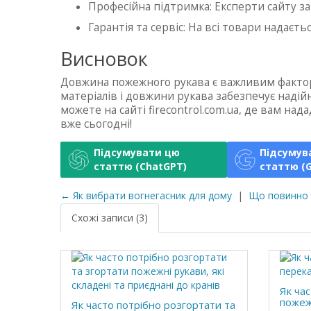
Професійна підтримка: Експерти сайту за
Гарантія та сервіс: На всі товари надаєт
Висновок
Довжина пожежного рукава є важливим фактор
матеріалів і довжини рукава забезпечує надій
можете на сайті firecontrol.com.ua, де вам н
вже сьогодні!
Підсумувати цю
Підсумув
статтю (ChatGPT)
статтю (G
← Як вибрати вогнегасник для дому
|
Що повинно 
Схожі записи (3)
Як ча
пожеж
Як часто потрібно розгортати та