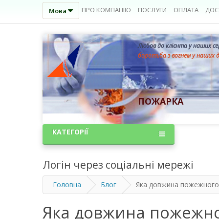
ПРО КОМПАНІЮ
ПОСЛУГИ
ОПЛАТА
ДОС
Мова
Любов до клієнта у наших с
боротьба з вогнем у наших 
ПОЖАРКА
КАТЕГОРІЇ
Логін через соціальні мережі
Головна
Блог
Яка довжина пожежного 
Яка довжина пожежно