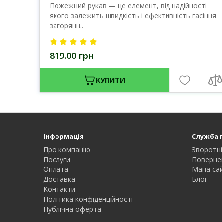
Пожежний рукав — це елемент, від надійності
якого залежить швидкість і ефективність гасіння
загорянн..
819.00 грн
КУПИТИ
Інформація
Служба 
Про компанію
Зворотні
Послуги
Поверне
Оплата
Мапа са
Доставка
Блог
Контакти
Політика конфіденційності
Публічна оферта