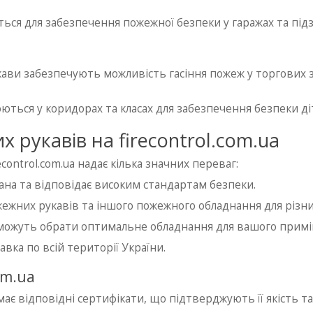
ься для забезпечення пожежної безпеки у гаражах та підз
кави забезпечують можливість гасіння пожеж у торгових 
ються у коридорах та класах для забезпечення безпеки ді
рукавів на firecontrol.com.ua
ontrol.com.ua надає кілька значних переваг:
вана та відповідає високим стандартам безпеки.
жних рукавів та іншого пожежного обладнання для різни
оможуть обрати оптимальне обладнання для вашого прим
вка по всій території України.
om.ua
ає відповідні сертифікати, що підтверджують її якість та