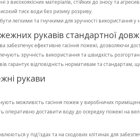
ні з високоякісних матеріалів, стійких до зносу та агрес
исокий тиск води без ризику розриву.
бути легкими та гнучкими для зручності використання у 
жежних рукавів стандартної дов
а забезпечує ефективне гасіння пожежі, дозволяючи дос
езпечують зручність використання та швидкість розгортан
вів гарантує відповідність нормативам та стандартам, щ
жні рукави
ечують можливість гасіння пожеж у виробничих приміщен
ь оперативно доставити воду до осередку пожежі на вел
новлюються у під'їздах та на сходових клітинах для забез