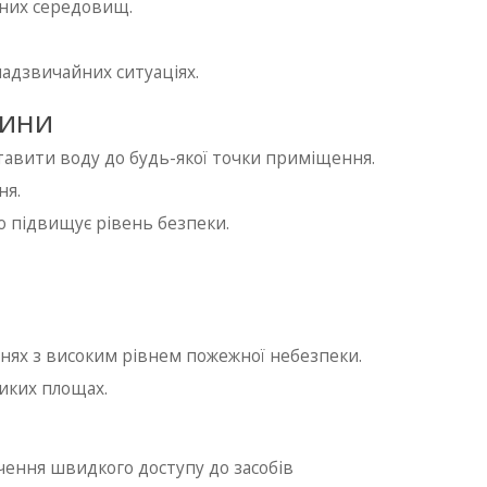
ивних середовищ.
надзвичайних ситуаціях.
жини
тавити воду до будь-якої точки приміщення.
ня.
о підвищує рівень безпеки.
нях з високим рівнем пожежної небезпеки.
иких площах.
печення швидкого доступу до засобів