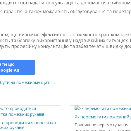
вжди готові надати консультації та допомогти з вибором
ься гарантія, а також можливість обслуговування та переза
ом, що визначає ефективність пожежного кран-комплект
ність та безпеку використання у надзвичайних ситуаціях
ададуть професійну консультацію та забезпечать швидку д
ати цю
oogle AI)
бути на пожежному щиті →
Як перемотати пожежний 
сто проводиться перекатка
Правильне перемотування
них рукавів
пожежного рукава є важли