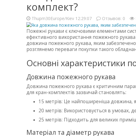
комплект?
Thupm30Europe/Kiev 12:29:07
Отзывов:
0
Пожежні рукави є ключовими елементами сист
ефективного використання пожежного рукава - 
довжина пожежного рукава, яким забезпечено
розглянемо переваги покупки такого обладнання
Основні характеристики п
Довжина пожежного рукава
Довжина пожежного рукава є критичним парам
для кран-комплектів зазвичай становлять:
15 метрів: Це найпоширеніша довжина, як
20 метрів: Використовується в умовах, де
25 метрів: Підходить для великих приміщ
Матеріал та діаметр рукава