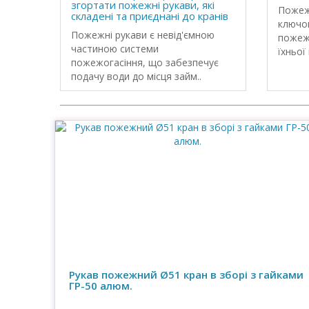
згортати пожежні рукави, які
Пожежн
складені та приєднані до кранів
ключо
Пожежні рукави є невід'ємною
пожеж
частиною системи
їхньої 
пожежогасіння, що забезпечує
подачу води до місця займ..
Рукав пожежний Ø51 кран в зборі з гайками
ГР-50 алюм.