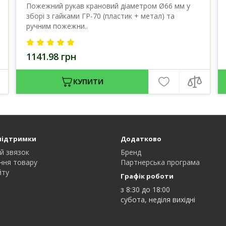
Пожежний рукав крановий діаметром Ø66 мм у
зборі з гайками ГР-70 (пластик + метал) та
ручним пожежни..
1141.98 грн
КУПИТИ
підтримки
Додатково
й звязок
Бренд
ння товару
Партнерська програма
йту
Графік роботи
з 8:30 до 18:00
субота, неділя вихідні