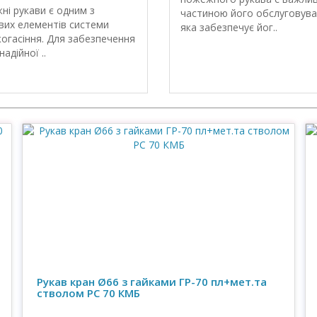
і рукави є одним з
частиною його обслуговува
вих елементів системи
яка забезпечує йог..
огасіння. Для забезпечення
надійної ..
Рукав кран Ø66 з гайками ГР-70 пл+мет.та
стволом РС 70 КМБ