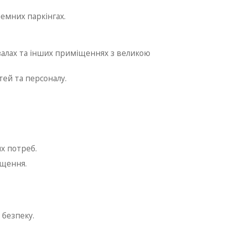
емних паркінгах.
залах та інших приміщеннях з великою
тей та персоналу.
х потреб.
іщення.
 безпеку.