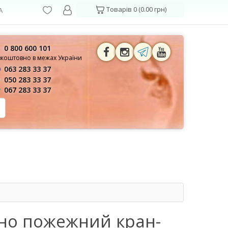
Товарів 0 (0.00 грн)
А
0 800 600 101
зкоштовно в межах України
063 283 33 37
050 283 33 37
067 283 33 37
ено пожежний кран-